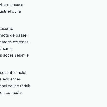
cybermenaces
striel ou la
sécurité
s mots de passe,
egardes externes,
i sur la
s accès selon le
écurité, inclut
es exigences
nel solide réduit
 en contexte