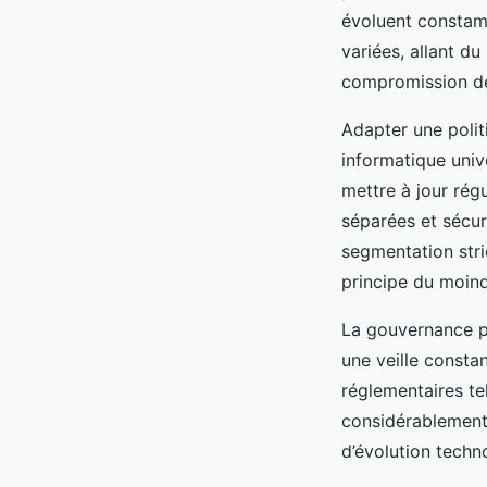
évoluent constam
variées, allant d
compromission de
Adapter une polit
informatique univ
mettre à jour rég
séparées et sécur
segmentation stri
principe du moind
La gouvernance pr
une veille consta
réglementaires te
considérablement 
d’évolution techn