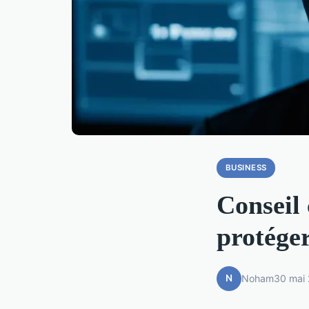
BUSINESS
Conseil 
protéger
N
Noham
30 mai