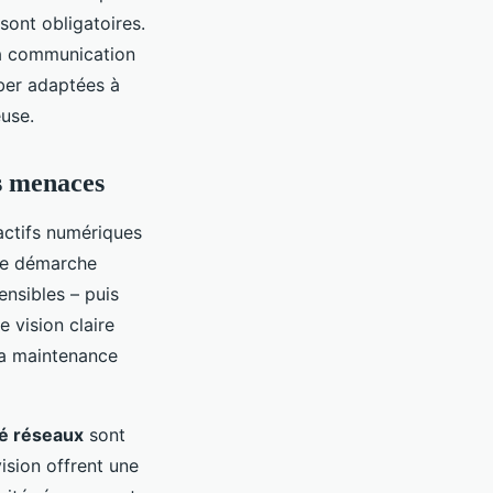
sont obligatoires.
la communication
yber adaptées à
euse.
es menaces
ctifs numériques
tte démarche
ensibles – puis
e vision claire
la maintenance
té réseaux
sont
vision offrent une