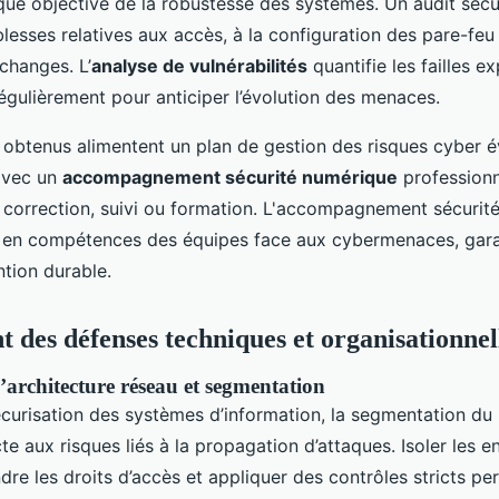
que objective de la robustesse des systèmes. Un audit sécu
blesses relatives aux accès, à la configuration des pare-feu
changes. L’
analyse de vulnérabilités
quantifie les failles exp
égulièrement pour anticiper l’évolution des menaces.
s obtenus alimentent un plan de gestion des risques cyber év
 avec un
accompagnement sécurité numérique
professionn
 correction, suivi ou formation. L'accompagnement sécurit
ée en compétences des équipes face aux cybermenaces, gara
tion durable.
 des défenses techniques et organisationnel
l’architecture réseau et segmentation
écurisation des systèmes d’information, la segmentation du
te aux risques liés à la propagation d’attaques. Isoler les 
ndre les droits d’accès et appliquer des contrôles stricts p