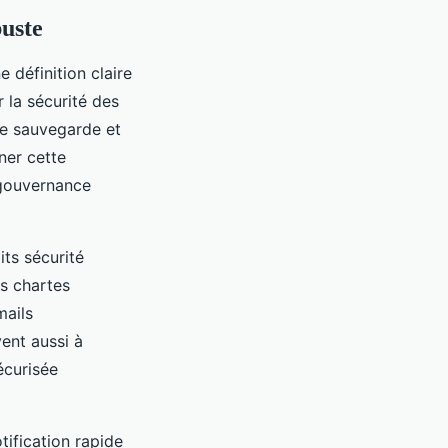
buste
 définition claire
 la sécurité des
 de sauvegarde et
er cette
 gouvernance
its sécurité
es chartes
mails
vent aussi à
écurisée
tification rapide