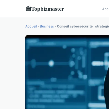
Topbizmaster
📰
Acc
Accueil
›
Business
›
Conseil cybersécurité : stratégi