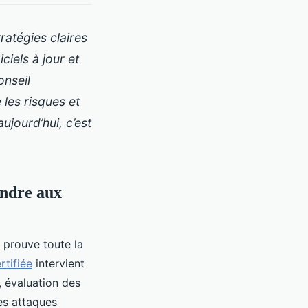
atégies claires
iels à jour et
onseil
les risques et
ujourd’hui, c’est
ondre aux
 prouve toute la
rtifiée
intervient
 évaluation des
les attaques