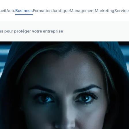
ueil
Actu
Business
Formation
Juridique
Management
Marketing
Service
es pour protéger votre entreprise