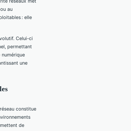
rité réseaux met
 ou au
loitables : elle
olutif. Celui-ci
el, permettant
é numérique
ntissant une
les
 réseau constitue
environnements
ermettent de