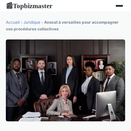
Topbizmaster
📰
Accueil
›
Juridique
›
Avocat à versailles pour accompagner
vos procédures collectives